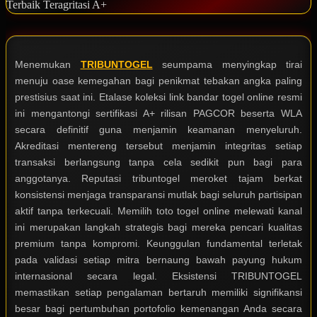
Terbaik Teragritasi A+
Menemukan
TRIBUNTOGEL
seumpama menyingkap tirai
menuju oase kemegahan bagi penikmat tebakan angka paling
prestisius saat ini. Etalase koleksi link bandar togel online resmi
ini mengantongi sertifikasi A+ rilisan PAGCOR beserta WLA
secara definitif guna menjamin keamanan menyeluruh.
Akreditasi mentereng tersebut menjamin integritas setiap
transaksi berlangsung tanpa cela sedikit pun bagi para
anggotanya. Reputasi tribuntogel meroket tajam berkat
konsistensi menjaga transparansi mutlak bagi seluruh partisipan
aktif tanpa terkecuali. Memilih toto togel online melewati kanal
ini merupakan langkah strategis bagi mereka pencari kualitas
premium tanpa kompromi. Keunggulan fundamental terletak
pada validasi setiap mitra bernaung bawah payung hukum
internasional secara legal. Eksistensi TRIBUNTOGEL
memastikan setiap pengalaman bertaruh memiliki signifikansi
besar bagi pertumbuhan portofolio kemenangan Anda secara