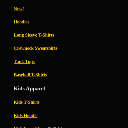
New!
Hoodies
Long Sleeve T-Shirts
Crewneck Sweatshirts
Tank Tops
Baseball T-Shirts
Kids Apparel
Kids T-Shirts
Kids Hoodie