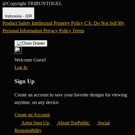
@Copyright TRIBUNTOGEL
Indonesia - IDR
Product Safety
Intellectual Property Policy
CA: Do Not Sell My
Personal Information
Privacy Policy
Terms
Welcome Guest!
Log In
Sign Up
Create an account to save your favorite designs for viewing
anytime, on any device.
Create an Account
Artist Sign Up
About TeePublic
Social
Responsibility