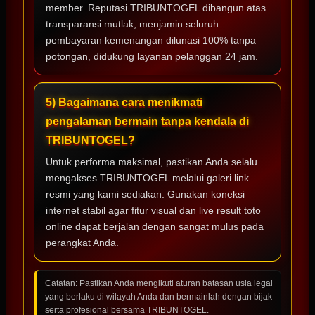
member. Reputasi TRIBUNTOGEL dibangun atas
transparansi mutlak, menjamin seluruh
pembayaran kemenangan dilunasi 100% tanpa
potongan, didukung layanan pelanggan 24 jam.
5) Bagaimana cara menikmati
pengalaman bermain tanpa kendala di
TRIBUNTOGEL?
Untuk performa maksimal, pastikan Anda selalu
mengakses TRIBUNTOGEL melalui galeri link
resmi yang kami sediakan. Gunakan koneksi
internet stabil agar fitur visual dan live result toto
online dapat berjalan dengan sangat mulus pada
perangkat Anda.
Catatan: Pastikan Anda mengikuti aturan batasan usia legal
yang berlaku di wilayah Anda dan bermainlah dengan bijak
serta profesional bersama TRIBUNTOGEL.