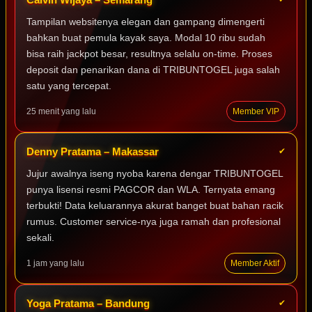
Tampilan websitenya elegan dan gampang dimengerti
bahkan buat pemula kayak saya. Modal 10 ribu sudah
bisa raih jackpot besar, resultnya selalu on-time. Proses
deposit dan penarikan dana di TRIBUNTOGEL juga salah
satu yang tercepat.
25 menit yang lalu
Member VIP
Denny Pratama – Makassar
✔
Jujur awalnya iseng nyoba karena dengar TRIBUNTOGEL
punya lisensi resmi PAGCOR dan WLA. Ternyata emang
terbukti! Data keluarannya akurat banget buat bahan racik
rumus. Customer service-nya juga ramah dan profesional
sekali.
1 jam yang lalu
Member Aktif
Yoga Pratama – Bandung
✔