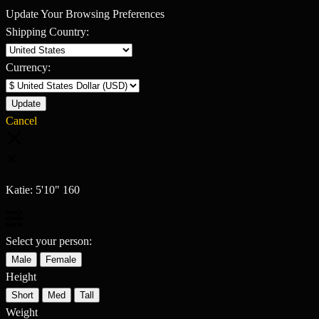
Update Your Browsing Preferences
Shipping Country:
Currency:
Cancel
Katie:
5'10"
160
Select your person:
Male
Female
Height
Short
Med
Tall
Weight