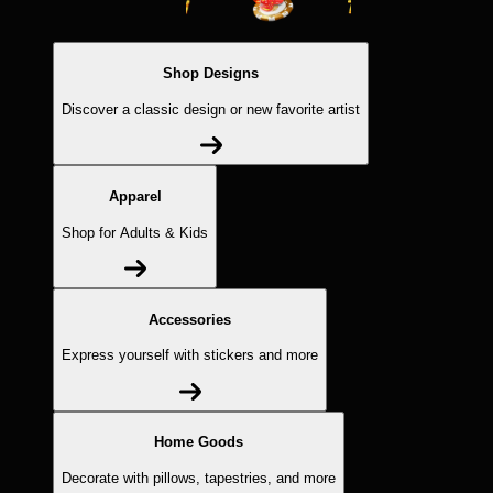
Shop Designs
Discover a classic design or new favorite artist
Apparel
Shop for Adults & Kids
Accessories
Express yourself with stickers and more
Home Goods
Decorate with pillows, tapestries, and more